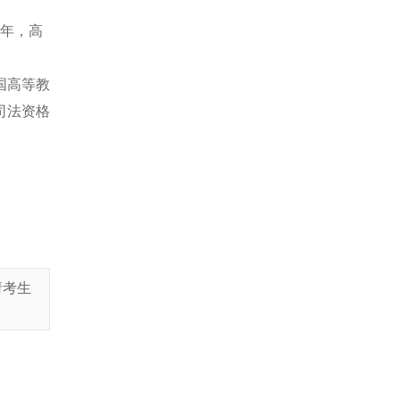
5年，高
国高等教
司法资格
请考生